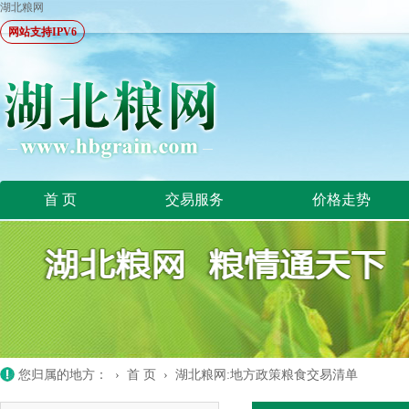
湖北粮网
网站支持IPV6
首 页
交易服务
价格走势
您归属的地方： ›
首 页
›
湖北粮网:地方政策粮食交易清单